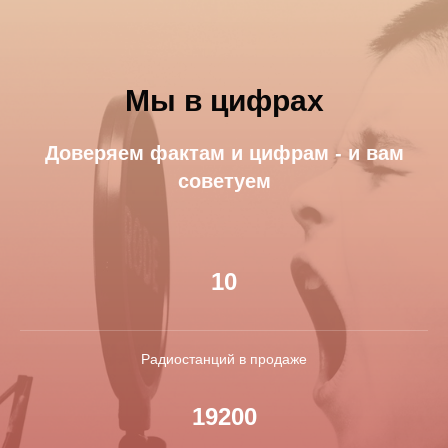
Мы в цифрах
Доверяем фактам и цифрам - и вам
советуем
10
Радиостанций в продаже
19200